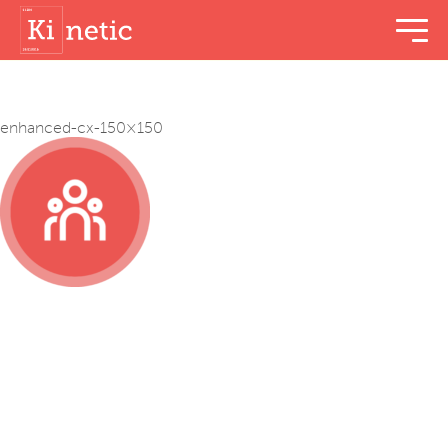
menu t
enhanced-cx-150×150