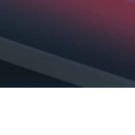
Quem
somos
A Kinetic Investments é uma empresa de capital de risco
dedicada a
empresas em estágio inicial
que estão