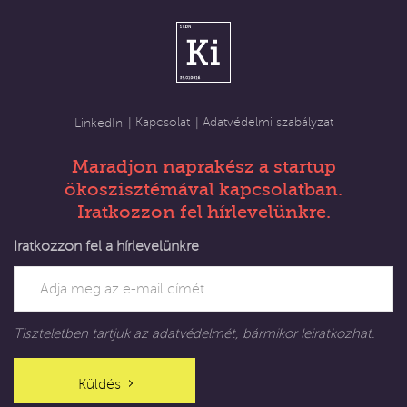
Kapcsolat
Adatvédelmi szabályzat
LinkedIn
Maradjon naprakész a startup
ökoszisztémával kapcsolatban.
Iratkozzon fel hírlevelünkre.
Iratkozzon fel a hírlevelünkre
Tiszteletben tartjuk az adatvédelmét, bármikor leiratkozhat.
Küldés