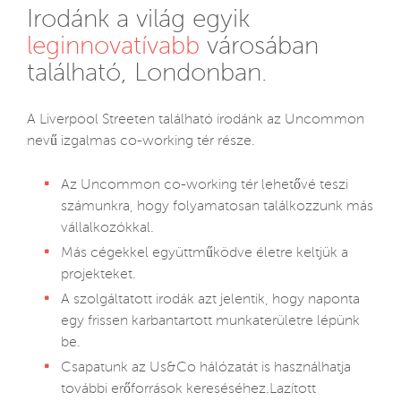
Irodánk a világ egyik
leginnovatívabb
városában
található, Londonban.
A Liverpool Streeten található irodánk az Uncommon
nevű izgalmas co-working tér része.
Az Uncommon co-working tér lehetővé teszi
számunkra, hogy folyamatosan találkozzunk más
vállalkozókkal.
Más cégekkel együttműködve életre keltjük a
projekteket.
A szolgáltatott irodák azt jelentik, hogy naponta
egy frissen karbantartott munkaterületre lépünk
be.
Csapatunk az Us&Co hálózatát is használhatja
további erőforrások kereséséhez.Lazított