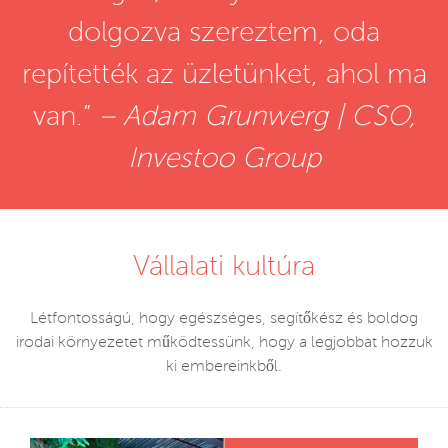
dolgozva szereztem, oda
repítették az üzletünket, ahol ma
van.”
– Adam Grunwerg | CSO,
Investoo Group
Vállalati kultúra
Létfontosságú, hogy egészséges, segítőkész és boldog
irodai környezetet működtessünk, hogy a legjobbat hozzuk
ki embereinkből.