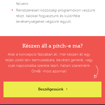
felvetni.
Rendszeresen közösségi programokon veszünk
részt, italokat fogyasztunk és különféle
tevékenységeket végzünk együtt.
Készen áll a pitch-e ma?
Akár a koncepció fázisában áll, már készen áll egy
teljes üzleti terv bemutatására, bevételt generál, vagy
csak kapcsolatba szerete lépni, hallani szeretnénk
Önről‒ most azonnal!
Beszélgessünk