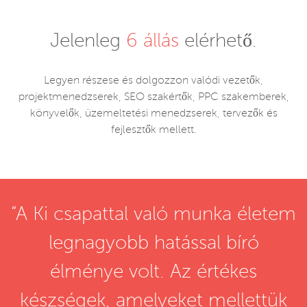
Jelenleg
6 állás
elérhető.
Legyen részese és dolgozzon valódi vezetők,
projektmenedzserek, SEO szakértők, PPC szakemberek,
könyvelők, üzemeltetési menedzserek, tervezők és
fejlesztők mellett.
“A Ki csapattal való munka életem
legnagyobb hatással bíró
élménye volt. Az értékes
készségek, amelyeket mellettük