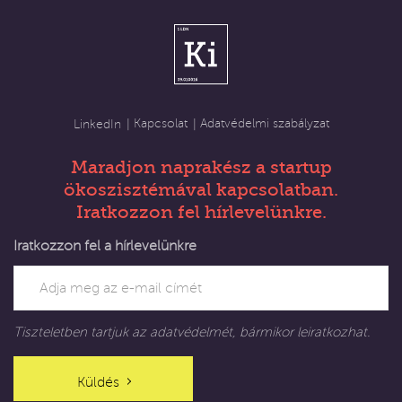
Kapcsolat
Adatvédelmi szabályzat
LinkedIn
Maradjon naprakész a startup
ökoszisztémával kapcsolatban.
Iratkozzon fel hírlevelünkre.
Iratkozzon fel a hírlevelünkre
Tiszteletben tartjuk az adatvédelmét, bármikor leiratkozhat.
Küldés