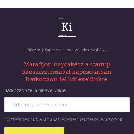
Kapcsolat
Adatvédelmi szabályzat
LinkedIn
Maradjon naprakész a startup
ökoszisztémával kapcsolatban.
Iratkozzon fel hírlevelünkre.
Iratkozzon fel a hírlevelünkre
Tiszteletben tartjuk az adatvédelmét, bármikor leiratkozhat.