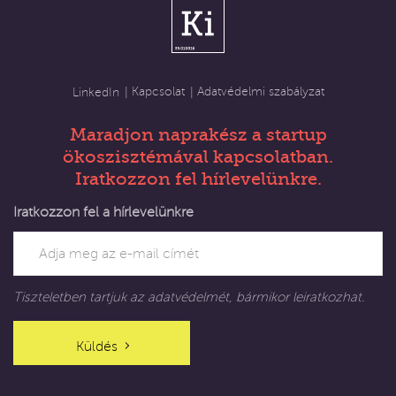
Kapcsolat
Adatvédelmi szabályzat
LinkedIn
Maradjon naprakész a startup
ökoszisztémával kapcsolatban.
Iratkozzon fel hírlevelünkre.
Iratkozzon fel a hírlevelünkre
Tiszteletben tartjuk az adatvédelmét, bármikor leiratkozhat.
Küldés