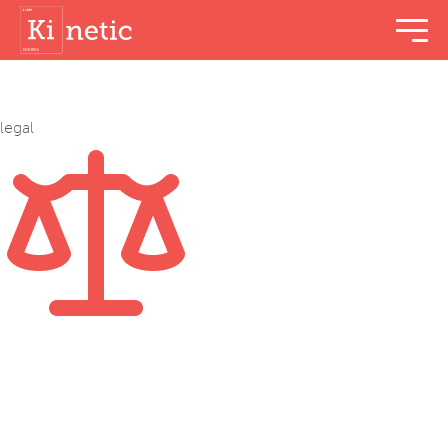
menu t
legal