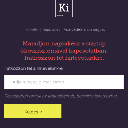
Kapcsolat
Adatvédelmi szabályzat
LinkedIn
Maradjon naprakész a startup
ökoszisztémával kapcsolatban.
Iratkozzon fel hírlevelünkre.
Iratkozzon fel a hírlevelünkre
Tiszteletben tartjuk az adatvédelmét, bármikor leiratkozhat.
Küldés