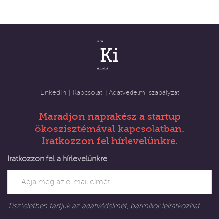
Kapcsolat
Adatvédelmi szabályzat
LinkedIn
Maradjon naprakész a startup
ökoszisztémával kapcsolatban.
Iratkozzon fel hírlevelünkre.
Iratkozzon fel a hírlevelünkre
Tiszteletben tartjuk az adatvédelmét, bármikor leiratkozhat.