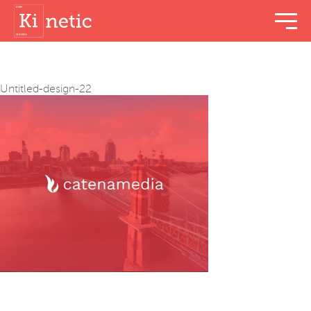
menu t
Untitled-design-22