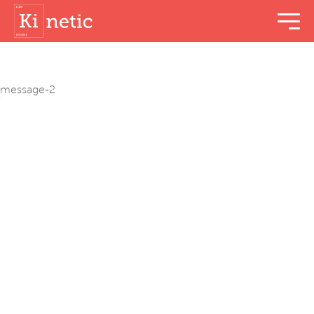
menu t
message-2